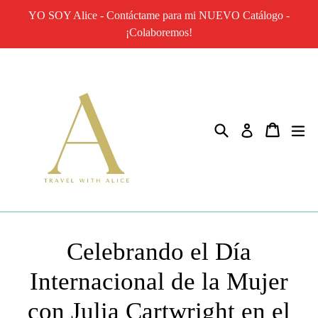
Ir
YO SOY Alice - Contáctame para mi NUEVO Catálogo -
directamente
¡Colaboremos!
al
contenido
Buscar
Carrito
ex
Ingresar
Celebrando el Día
Internacional de la Mujer
con Julia Cartwright en el