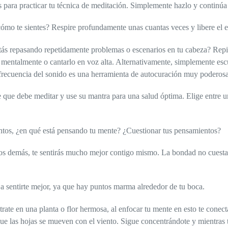
 para practicar tu técnica de meditación. Simplemente hazlo y continúa 
cómo te sientes? Respire profundamente unas cuantas veces y libere el es
ás repasando repetidamente problemas o escenarios en tu cabeza? Repit
o mentalmente o cantarlo en voz alta. Alternativamente, simplemente es
frecuencia del sonido es una herramienta de autocuración muy poderosa
e que debe meditar y use su mantra para una salud óptima. Elige entre u
ntos, ¿en qué está pensando tu mente? ¿Cuestionar tus pensamientos?
s demás, te sentirás mucho mejor contigo mismo. La bondad no cuesta n
 a sentirte mejor, ya que hay puntos marma alrededor de tu boca.
rate en una planta o flor hermosa, al enfocar tu mente en esto te conec
que las hojas se mueven con el viento. Sigue concentrándote y mientras t