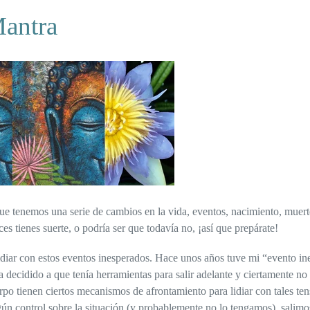
Mantra
ue tenemos una serie de cambios en la vida, eventos, nacimiento, muerte
es tienes suerte, o podría ser que todavía no, ¡así que prepárate!
diar con estos eventos inesperados. Hace unos años tuve mi “evento in
 decidido a que tenía herramientas para salir adelante y ciertamente no 
rpo tienen ciertos mecanismos de afrontamiento para lidiar con tales tens
ún control sobre la situación (y probablemente no lo tengamos), salim