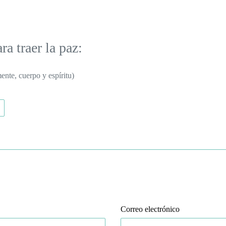
a traer la paz:
ente, cuerpo y espíritu)
TUITEAR
EN
TWITTER
o
Correo electrónico