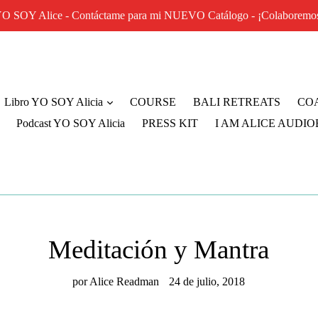
O SOY Alice - Contáctame para mi NUEVO Catálogo - ¡Colaboremo
Libro YO SOY Alicia
COURSE
BALI RETREATS
CO
Podcast YO SOY Alicia
PRESS KIT
I AM ALICE AUDI
Meditación y Mantra
por Alice Readman
24 de julio, 2018