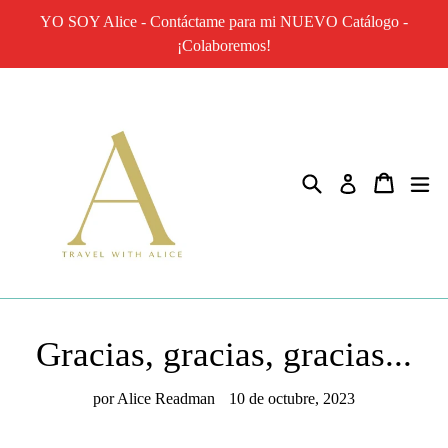
Ir
YO SOY Alice - Contáctame para mi NUEVO Catálogo -
directamente
¡Colaboremos!
al
contenido
Buscar
Carrito
ex
Ingresar
Gracias, gracias, gracias...
por Alice Readman
10 de octubre, 2023