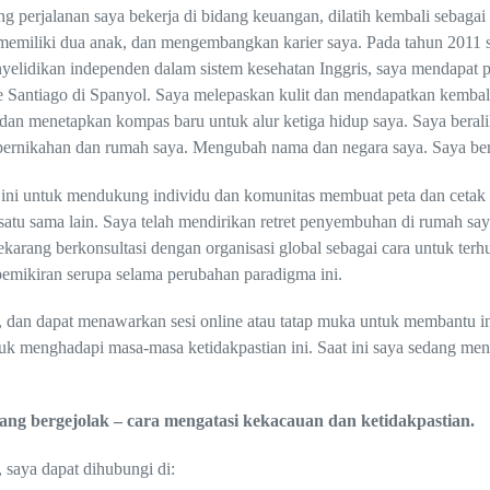
ng perjalanan saya bekerja di bidang keuangan, dilatih kembali sebaga
 memiliki dua anak, dan mengembangkan karier saya. Pada tahun 2011
elidikan independen dalam sistem kesehatan Inggris, saya mendapat p
ke Santiago di Spanyol. Saya melepaskan kulit dan mendapatkan kembali
an menetapkan kompas baru untuk alur ketiga hidup saya. Saya beralih
n pernikahan dan rumah saya. Mengubah nama dan negara saya. Saya bert
ni untuk mendukung individu dan komunitas membuat peta dan cetak bi
satu sama lain. Saya telah mendirikan retret penyembuhan di rumah saya
karang berkonsultasi dengan organisasi global sebagai cara untuk ter
emikiran serupa selama perubahan paradigma ini.
is, dan dapat menawarkan sesi online atau tatap muka untuk membantu 
k menghadapi masa-masa ketidakpastian ini. Saat ini saya sedang men
yang bergejolak – cara mengatasi kekacauan dan ketidakpastian.
 saya dapat dihubungi di: