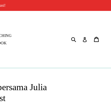
asi!
CHING
Kirim
Keranj
Gabung
OOK
ersama Julia
st