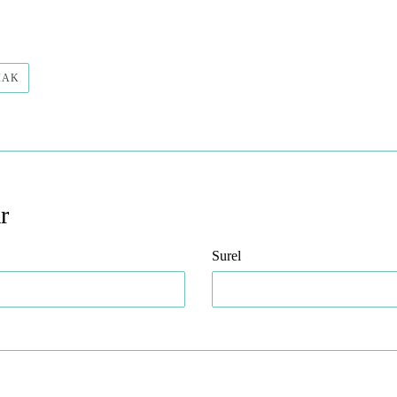
TWEET
IAK
DI
TWITTER
r
Surel