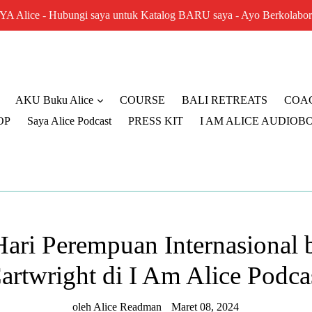
A Alice - Hubungi saya untuk Katalog BARU saya - Ayo Berkolabor
AKU Buku Alice
COURSE
BALI RETREATS
COA
OP
Saya Alice Podcast
PRESS KIT
I AM ALICE AUDIOB
ari Perempuan Internasional b
artwright di I Am Alice Podca
oleh Alice Readman
Maret 08, 2024