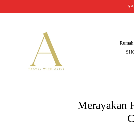
Lewati
SAY
ke
konten
Rumah
SH
Merayakan H
C