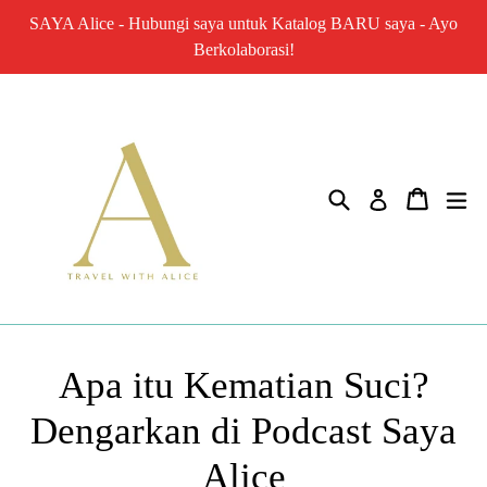
Lewati
SAYA Alice - Hubungi saya untuk Katalog BARU saya - Ayo
ke
Berkolaborasi!
konten
Mencari
Keranja
me
Gabung
Apa itu Kematian Suci?
Dengarkan di Podcast Saya
Alice