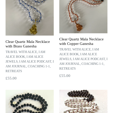
Clear Quartz Mala Necklace
Clear Quartz Mala Necklace
with Copper Ganesha
with Brass Ganesha
TRAVEL WITH ALICE, I AM
TRAVEL WITH ALICE, I AM
ALICE BOOK, I AM ALICE
ALICE BOOK, I AM ALICE
JEWELS, I AM ALICE PODCAST, I
JEWELS, I AM ALICE PODCAST, I
AM JOURNAL, COACHING 1-1,
AM JOURNAL, COACHING 1-1,
RETREATS
RETREATS
Harga
£55.00
Harga
£55.00
normal
normal