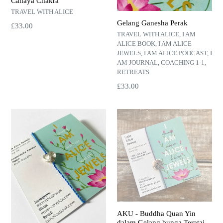
Cahaya Chakra
TRAVEL WITH ALICE
Gelang Ganesha Perak
Harga
£33.00
TRAVEL WITH ALICE, I AM
normal
ALICE BOOK, I AM ALICE
JEWELS, I AM ALICE PODCAST, I
AM JOURNAL, COACHING 1-1,
RETREATS
Harga
£33.00
normal
AKU - Buddha Quan Yin
dalam Gelang bunga Teratai