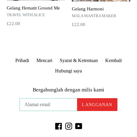
Gelang Hematit Ground Me
Gelang Harmoni
TRAVEL WITH ALICE
MALA MANTRA MAKER
Harga
£22.00
Harga
£22.00
normal
normal
Pribadi
Mencari
Syarat & Ketentuan
Kembali
Hubungi saya
Bergabunglah dengan milis kami
LANGGANAN
Facebook
Instagram
YouTube