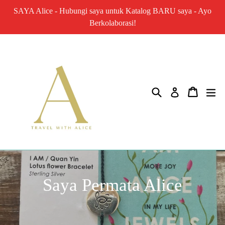
Lewati
SAYA Alice - Hubungi saya untuk Katalog BARU saya - Ayo
ke
Berkolaborasi!
konten
Mencari
Keranja
me
Gabung
Saya Permata Alice