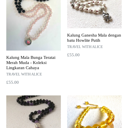
Kalung Ganesha Mala dengan
batu Howlite Putih
TRAVEL WITH ALICE
Harga
£55.00
Kalung Mala Bunga Teratai
normal
Merah Muda - Koleksi
Lingkaran Cahaya
TRAVEL WITH ALICE
Harga
£55.00
normal