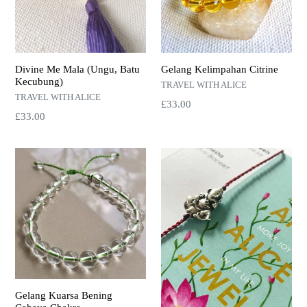
Divine Me Mala (Ungu, Batu
Gelang Kelimpahan Citrine
Kecubung)
TRAVEL WITH ALICE
TRAVEL WITH ALICE
Harga
£33.00
Harga
£33.00
normal
normal
Gelang Kuarsa Bening