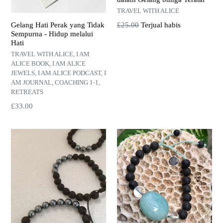
TRAVEL WITH ALICE
Harga
£25.00
Terjual habis
Gelang Hati Perak yang Tidak
Sempurna - Hidup melalui
normal
Hati
TRAVEL WITH ALICE, I AM
ALICE BOOK, I AM ALICE
JEWELS, I AM ALICE PODCAST, I
AM JOURNAL, COACHING 1-1,
RETREATS
Harga
£33.00
normal