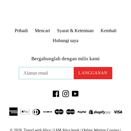
Pribadi
Mencari
Syarat & Ketentuan
Kembali
Hubungi saya
Bergabunglah dengan milis kami
LANGGANAN
Facebook
Instagram
YouTube
© 2026,
Travel with Alice | I AM Alice book | Online Writing Courses |