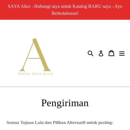
Lewati
SAYA Alice - Hubungi saya untuk Katalog BARU saya - Ayo
ke
Berkolaborasi!
konten
Mencari
Keranja
me
Gabung
Pengiriman
Semua Tujuan Lain dan Pilihan Alternatif untuk posting: